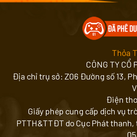
Thỏa 
CÔNG TY CỔ 
Địa chỉ trụ sở: Z06 Đường số 13, 
V
Điện tho
Giấy phép cung cấp dịch vụ tr
PTTH&TTĐT do Cục Phát thanh, tr
05