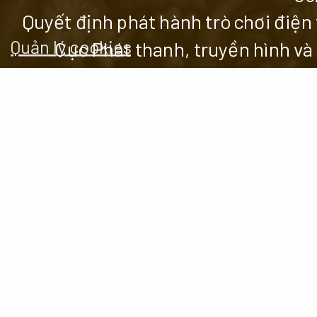
Quyết định phát hành trò chơi đi
Quản lý cookies
Cục Phát thanh, truyền hình và