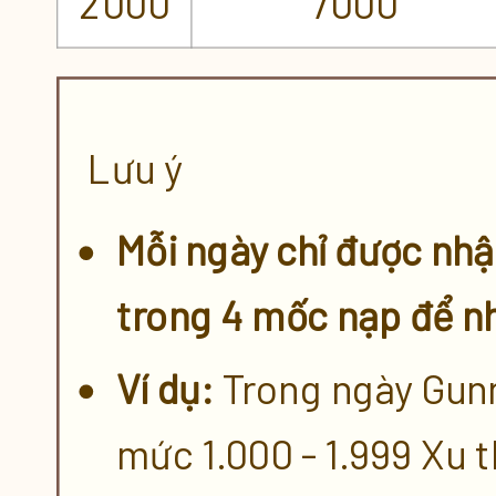
2000
7000
Lưu ý
Mỗi ngày chỉ được nhận
trong 4 mốc nạp để n
Ví dụ:
Trong ngày Gun
mức 1.000 - 1.999 Xu 