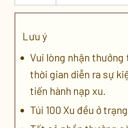
Lưu ý
Vui lòng nhận thưởng 
thời gian diễn ra sự k
tiến hành nạp xu.
Túi 100 Xu đều ở trạng