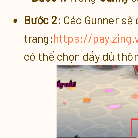
Bước 2:
Các Gunner sẽ 
trang:
https://pay.zing
có thể chọn đầy đủ thôn