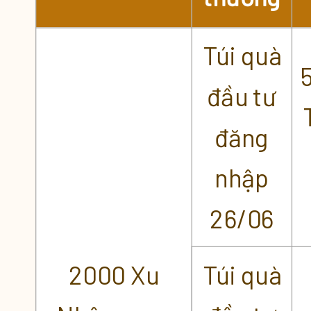
Túi quà
đầu tư
đăng
nhập
26/06
2000 Xu
Túi quà