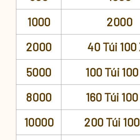
1000
2000
2000
40 Túi 100
5000
100 Túi 100
8000
160 Túi 100
10000
200 Túi 100