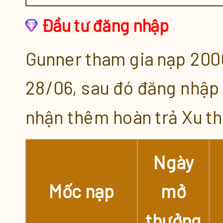
Đầu tư đăng nhập
Gunner tham gia nạp 2000
28/06, sau đó đăng nhập 
nhận thêm hoàn trả Xu t
Ngày
Mốc nạp
mở
thưởng