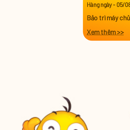
Hàng ngày
-
05/0
Bảo trì máy ch
Xem thêm >>