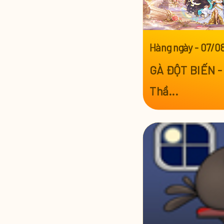
Hàng ngày
-
07/0
GÀ ĐỘT BIẾN - 
Thầ...
Xem thêm >>