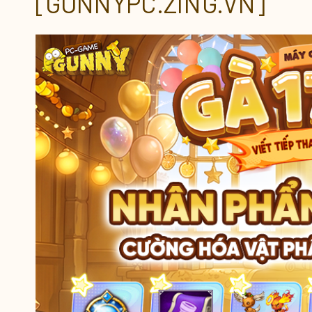
[GUNNYPC.ZING.VN]
QUÀ ĐĂNG NHẬP ĐẶC BIỆT
QUÀ TRỊ GIÁ 1.700.00 XU
NHÂN PHẨM TỐI THƯỢNG
X17 XU KHÓA
LEGEND CHỈ TỪ 1 XU
ĐUA TOP GUILD