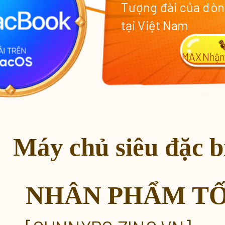
Tượng đài của dòn
tại Việt Nam
MAX
Nhận
Máy chủ siêu đặc bi
NHÂN PHẨM T
Chuỗi Sự kiện Nhân Phẩm