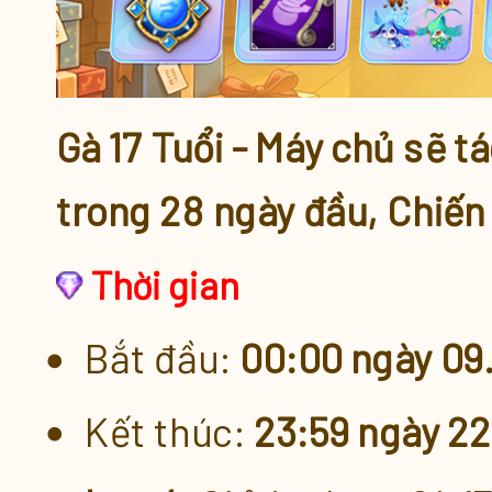
ĐUA TOP CÁ NHÂN
VUA TĂNG CẤP
Gà 17 Tuổi - Máy chủ sẽ t
TỔ ĐỘI VƯỢT ẢI
trong 28 ngày đầu, Chiến
Thời gian
Đăng ký nhận CODE Chào mừng
Bắt đầu:
00:00 ngày 09
[GÀ 17 Tuổi] - THỂ LỆ GHI 
Kết thúc:
23:59 ngày 22