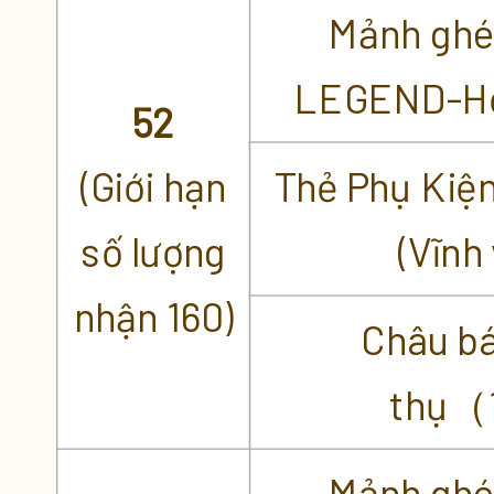
Mảnh ghé
LEGEND-Hồ
52
(Giới hạn
Thẻ Phụ Kiệ
số lượng
(Vĩnh 
nhận 160)
Châu b
thụ
Mảnh ghé