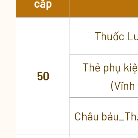
cấp
Thuốc L
Thẻ phụ ki
50
(Vĩnh 
Châu báu_