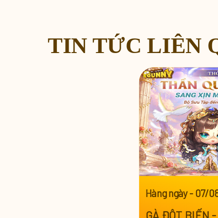
TIN TỨC LIÊN
Hàng ngày
-
07/0
GÀ ĐỘT BIẾN - 