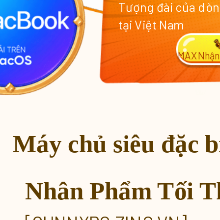
Tượng đài của dòn
tại Việt Nam
MAX
Nhận
Máy chủ siêu đặc b
Nhân Phẩm Tối 
Đăng ký nhận CODE Chào mừn