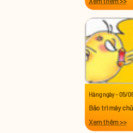
Xem thêm >>
Hàng ngày
-
05/0
Bảo trì máy ch
Xem thêm >>