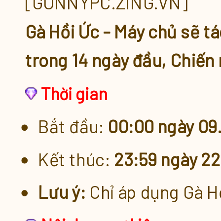
[GUNNYPC.ZING.VN]
Quà Tặng Đặc Biệt Đăng Nhậ
Gà Hồi Ức - Máy chủ sẽ tá
Thử Tài Dung Luyện
trong 14 ngày đầu, Chiến 
Thời gian
Nhân Phẩm Tối Thượng
Bắt đầu:
00:00 ngày 09
x16 Xu Khóa
Kết thúc:
23:59 ngày 22
Quà Đăng Nhập Liên Tục
Lưu ý:
Chỉ áp dụng Gà H
Thưởng Đua Top Guild