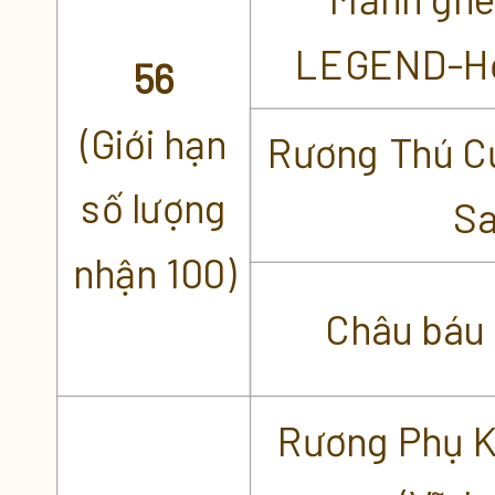
LEGEND-Hồ
56
(Giới hạn
Rương Thú C
số lượng
S
nhận 100)
Châu báu 
Rương Phụ K