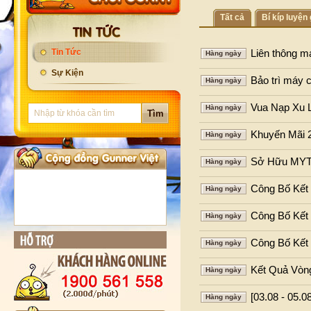
Tất cả
Bí kíp luyện
Tin Tức
Liên thông m
Hàng ngày
Sự Kiện
Bảo trì máy 
Hàng ngày
Vua Nạp Xu 
Hàng ngày
Khuyến Mãi 
Hàng ngày
Sở Hữu MYT
Hàng ngày
Công Bố Kết
Hàng ngày
Công Bố Kết
Hàng ngày
Công Bố Kết
Hàng ngày
Kết Quả Vòn
Hàng ngày
[03.08 - 05.
Hàng ngày