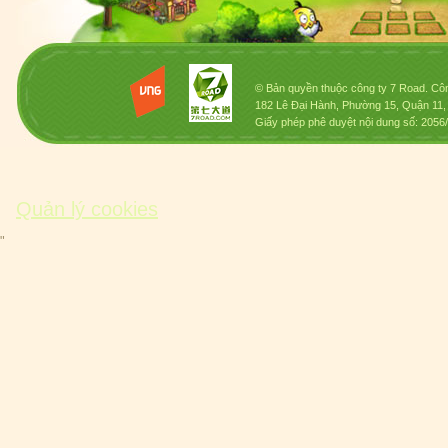
© Bản quyền thuộc công ty 7 Road. Côn
182 Lê Đại Hành, Phường 15, Quận 11
Giấy phép phê duyệt nội dung số: 205
Quản lý cookies
"