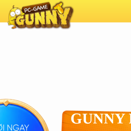
GUNNY 