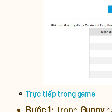
Trực tiếp trong game
Bước 1:
Trong
Gunny
c