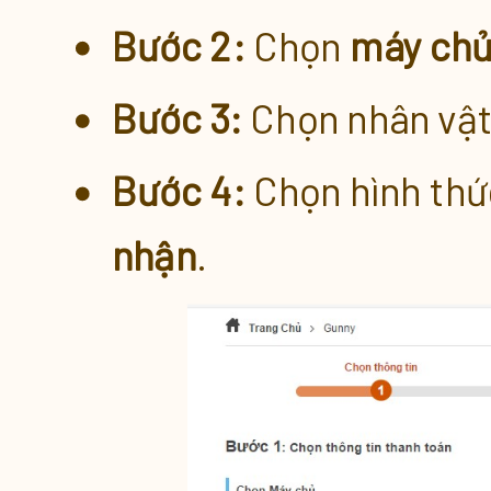
Bước 2:
Chọn
máy chủ
Bước 3:
Chọn nhân vật
Bước 4:
Chọn hình thứ
nhận
.