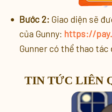
"
Bước 2:
Giao diện sẽ đư
của Gunny:
https://pay
Gunner có thể thao tác
TIN TỨC LIÊN