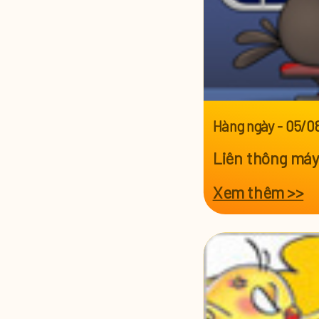
Hàng ngày
-
05/0
Liên thông máy
Xem thêm >>