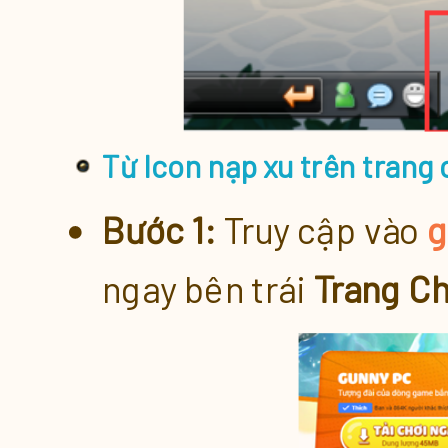
Từ Icon nạp xu trên trang
Bước 1:
Truy cập vào
g
ngay bên trái
Trang C