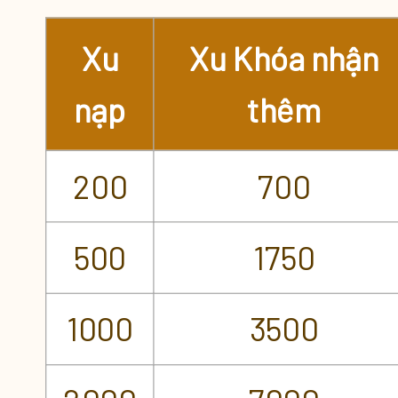
Xu
Xu Khóa nhận
nạp
thêm
200
700
500
1750
1000
3500