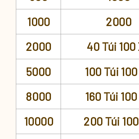
1000
2000
2000
40 Túi 100
5000
100 Túi 100
8000
160 Túi 100
10000
200 Túi 100