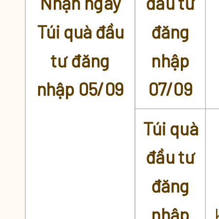
Nhận ngay
đầu tư
Túi quà đầu
đăng
tư đăng
nhập
nhập 05/09
07/09
Túi quà
đầu tư
đăng
nhập