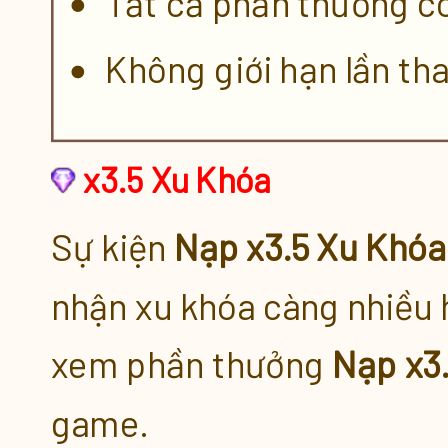
Tất cả phần thưởng cò
Không giới hạn lần th
x3.5 Xu Khóa
Sự kiện
Nạp x3.5 Xu Khó
nhận xu khóa càng nhiều 
xem phần thưởng
Nạp x3
game.