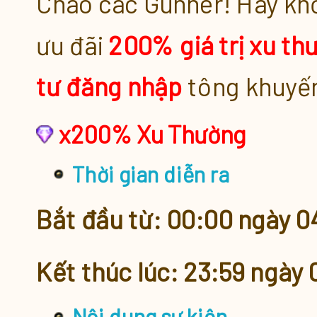
C
hào các Gunner! Hãy khở
Vua Nạp Xu LSV nhận PET Ch
ưu đãi
200% giá trị xu th
Nhiệm Vụ Sự Kiện
tư đăng nhập
tông khuyến 
x200% Xu Thường
Đổi Quà Bảng Học Gà
Thời gian diễn ra
Hộp Ánh Trăng
Bắt đầu từ: 00:00 ngày 0
Tiệm May Ma Thuật
Kết thúc lúc: 23:59 ngày 
Săn Báu May Mắn
Nội dung sự kiện