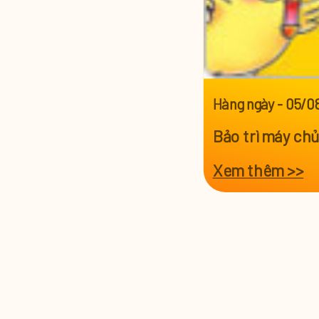
Hàng ngày
-
05/0
Bảo trì máy ch
Xem thêm >>