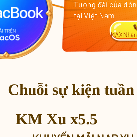
Tượng đài của dòn
tại Việt Nam
MAX
Nhận
Chuỗi sự kiện tuần 
KM Xu x5.5
KM Xu x5.5