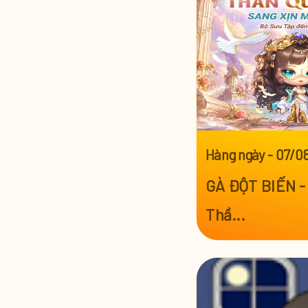
Hàng ngày
-
07/0
GÀ ĐỘT BIẾN - 
Thầ...
Xem thêm >>