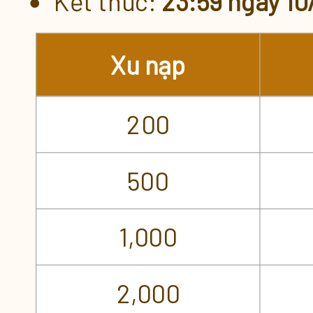
Kết thúc:
23:59 ngày 10
Ưu Đãi Nạp
Xu nạp
Nạp Xu Liên Tục
200
Nạp Xu Đột Biến
500
Đăng Nhập 14 Ngày Nhận Th
Quà Nạp tặng PET - VK
1,000
2,000