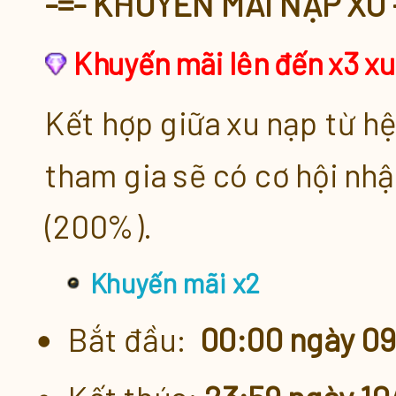
-=- KHUYẾN MÃI NẠP XU 
Khuyến Mãi Lên Đến x3 Xu N
Khuyến mãi lên đến x3 xu
Quà Tặng Nạp Xu Tích Lũy
Kết hợp giữa
xu nạp từ h
Nạp Xu Tích Lũy 3 Chọn 1
tham gia sẽ có cơ hội nh
(200%)
.
Quà Nạp Mỗi Ngày
Khuyến mãi x2
Tiêu Xu Tích Lũy
Bắt đầu:
00:00 ngày 0
Nạp Xu Vui Vẻ