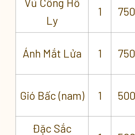
Vũ Công Hồ
1
75
Ly
Ánh Mắt Lửa
1
75
Gió Bấc (nam)
1
50
Đặc Sắc