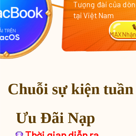
Tượng đài của dòn
tại Việt Nam
MAX
Nhận
Chuỗi sự kiện tuần 
Ưu Đãi Nạp
Khuyến Mãi 200% Xu
Thời gian diễn ra