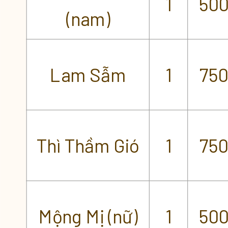
1
50
(nam)
Lam Sẫm
1
75
Thì Thầm Gió
1
75
Mộng Mị (nữ)
1
50