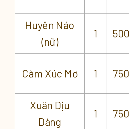
Huyên Náo
1
50
(nữ)
Cảm Xúc Mơ
1
75
Xuân Dịu
1
75
Dàng