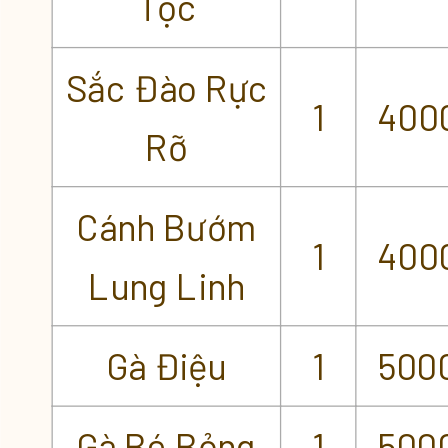
Tộc
Sắc Đào Rực
1
400
Rỡ
Cánh Bướm
1
400
Lung Linh
Gà Điệu
1
500
Gà Bé Bỏng
1
500