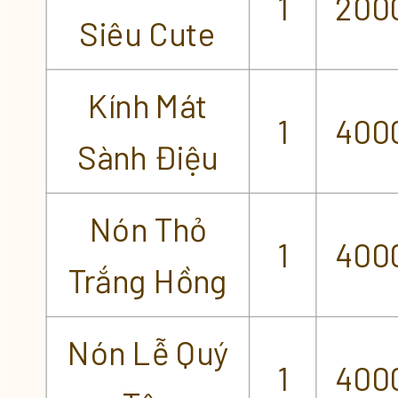
1
200
Siêu Cute
Kính Mát
1
400
Sành Điệu
Nón Thỏ
1
400
Trắng Hồng
Nón Lễ Quý
1
400