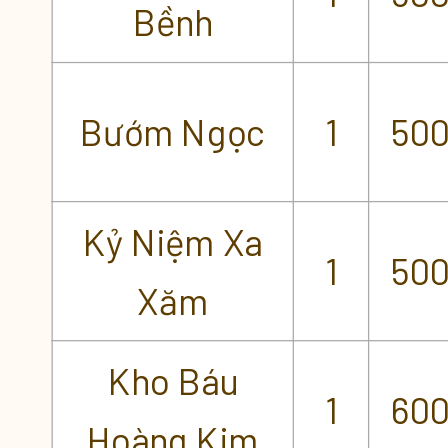
Bềnh
Bướm Ngọc
1
50
Kỷ Niệm Xa
1
50
Xăm
Kho Báu
1
60
Hoàng Kim