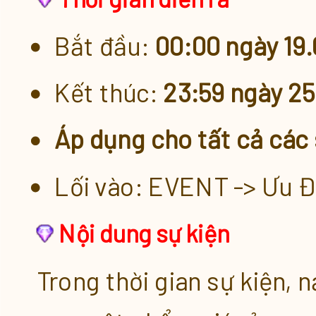
KM Xu x5.5 [21.03 - 22.03]
Bắt đầu:
00:00 ngày 19.
Khuyến Mãi Lên Đến x3 Xu Nạ
Kết thúc:
23:59 ngày 25
Quà Tặng Nạp Xu Tích Lũy
Áp dụng cho tất cả các
Lối vào: EVENT -> Ưu Đ
Nạp Xu Tích Lũy 3 Chọn 1
Nội dung sự kiện
Quà Nạp Mỗi Ngày
Trong thời gian sự kiện,
Tiêu Xu Tích Lũy