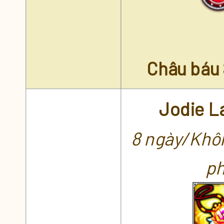
Các Sự Kiện Hấp Dẫn
Quà Nạp Mỗi Ngày
Châu báu 
Đăng Nhập 14 Ngày Nhận Th
Jodie L
Quà Nạp tặng PET - VK
8 ngày/Khôn
ph