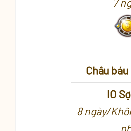
7 n
Châu báu 
IO Sợ
8 ngày/Khôn
ph