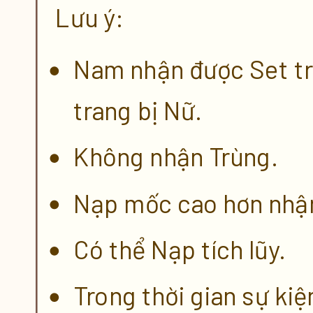
Lưu ý:
Nam nhận được Set tr
trang bị Nữ.
Không nhận Trùng.
Nạp mốc cao hơn nhậ
Có thể Nạp tích lũy.
Trong thời gian sự kiện