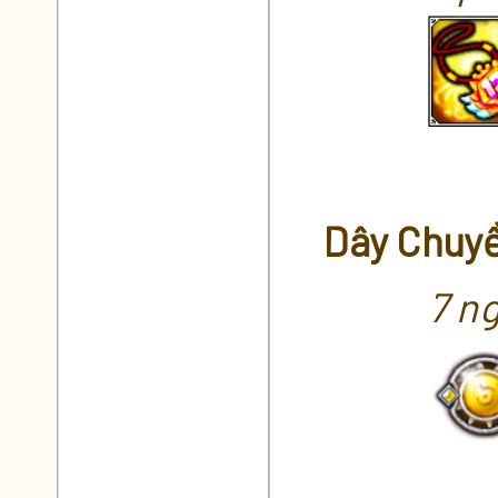
Dây Chuyề
7 n