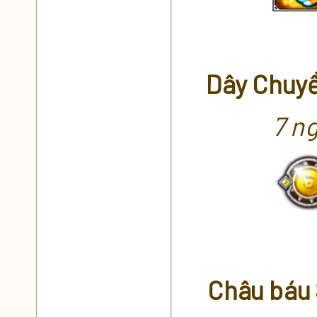
Dây Chuyề
7 n
Châu báu 