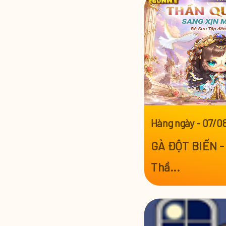
Hàng ngày
-
07/0
GÀ ĐỘT BIẾN - 
Thầ...
Xem thêm >>