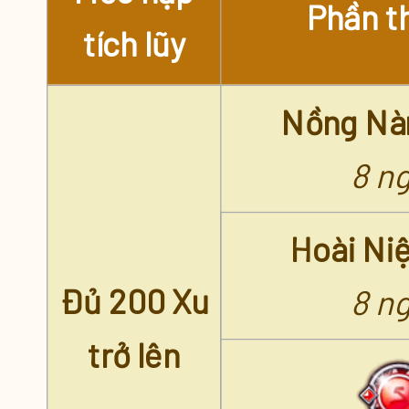
Phần t
Nạp Xu Liên Tục [28.08 - 03.
tích lũy
Ưu Đãi Nạp [28.08 - 03.09]
Nồng Nà
Nạp Xu Đột Biến [28.08 - 03.
8 n
Giảm Giá Mới
Hoài Ni
Đủ 200 Xu
8 n
Tăng Cấp Nhận Quà
trở lên
Làm VIP Được Quà