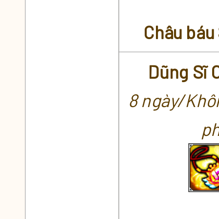
Châu báu 
Dũng Sĩ 
8 ngày/Khôn
ph