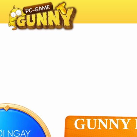
GUNNY 