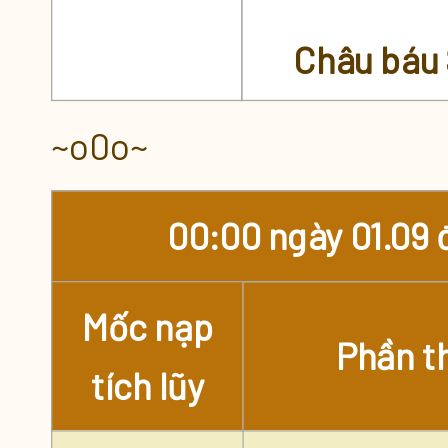
Châu báu 
~o0o~
00:00 ngày 01.09 
Mốc nạp
Phần t
tích lũy