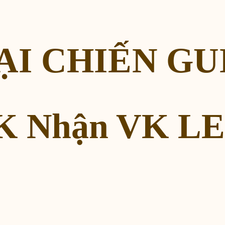
ẠI CHIẾN GUI
CK Nhận VK 
VK LEGEND
 Đại Chiến Guild 2022