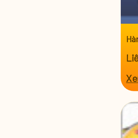
Trang Bị
Hà
Kết Quả Vòng Loạn
Li
Xe
Sân Chơi Dự Đoán
Bảng Xếp Hạng