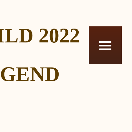
LD 2022
LEGEND