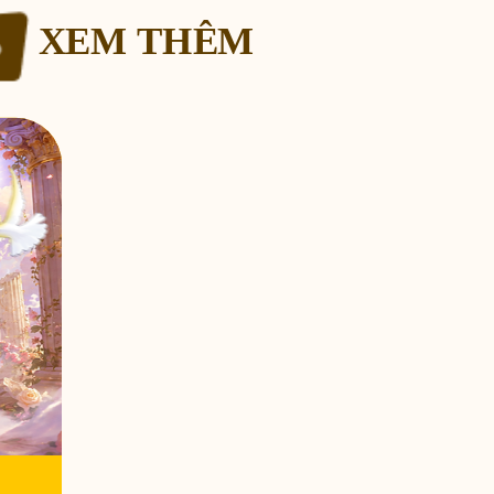
XEM THÊM