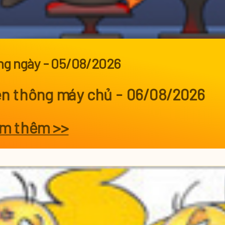
ng ngày
-
05/08/2026
 Đấu
ên thông máy chủ - 06/08/2026
m thêm >>