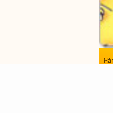
Trao Thưởng Vòng 
Danh Sách Thi Đấu 
Nhận Quà Live Stre
Hà
Bả
Xe