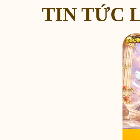
TIN TỨC 
Sân chơi Dự Đoán T
Lịch Đấu Tướng Gà T
Bảng Xếp Hạng Tướn
Đăng Ký