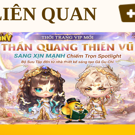
LIÊN QUAN
OP Guild Tướng Gà
ranh Tài (Tuần 4)
g Gà (Tuần 3)