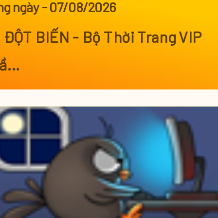
 Kết (17-18/09)
ng ngày
-
07/08/2026
 ĐỘT BIẾN - Bộ Thời Trang VIP
ầ...
m thêm >>
p