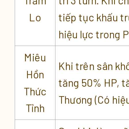
Trẫm
trì 3 turn. Khi c
Lo
tiếp tục khấu t
hiệu lực trong 
Miêu
Khi trên sân kh
Hồn
tăng 50% HP, t
Thức
Thương (Có hiệu
Tỉnh