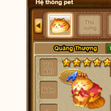
Bùa Khắc Ấn
PET Mới - Quàng Thượng
Vòng Quay Mùa Hè
Combo Trang Bị Mừng 14 Tuổ
Quà Tri Ân Gunner
Quà Bạn Cũ Trở Về