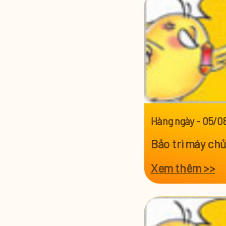
Hàng ngày
-
05/0
Bảo trì máy ch
Xem thêm >>