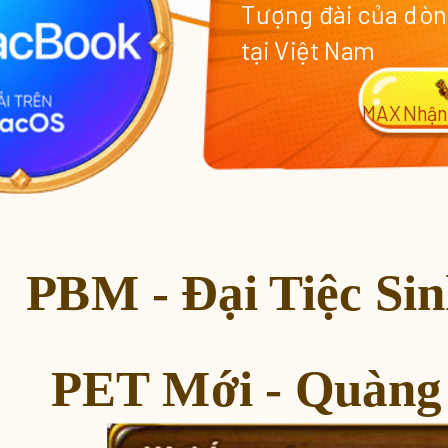
Tượng đài của dòn
tại Việt Nam
MAX
Nhận
PBM - Đại Tiệc Sin
PET Mới - Quàng
Phó Bản LSV - Nguy Cơ Tiềm