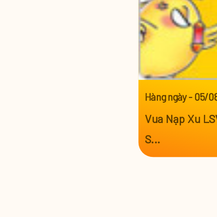
Hàng ngày
-
05/0
Vua Nạp Xu LS
S...
Xem thêm >>