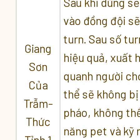
Sau khi dùng s
vào đồng đội sẽ
turn. Sau số tu
Giang
hiệu quả, xuất 
Sơn
quanh người chơ
Của
thể sẽ không bị
Trẫm-
pháo, không thể
Thức
năng pet và kỹ 
Tỉnh 1