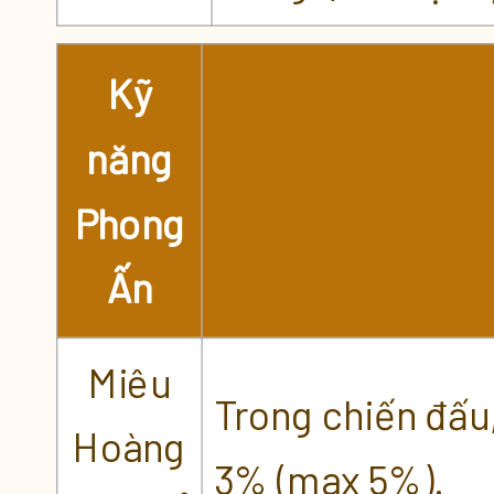
Kỹ
năng
Phong
Ấn
Miêu
Trong chiến đấu
Hoàng
3% (max 5%).