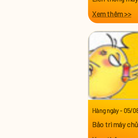
Xem thêm >>
Hàng ngày
-
05/0
Bảo trì máy ch