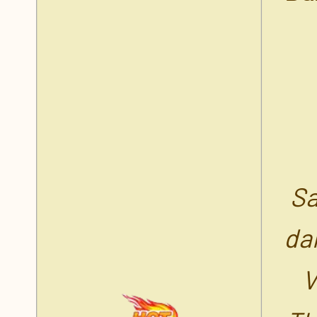
Tăng Cấp Nhận Quà
Làm VIP Được Quà
Chúc Phúc Thần Gà
Các Sự Kiện Hấp Dẫn
Sa
Đăng Nhập 14 Ngày Nhận Th
da
V
Quà Nạp Mỗi Ngày [21.03 - 27