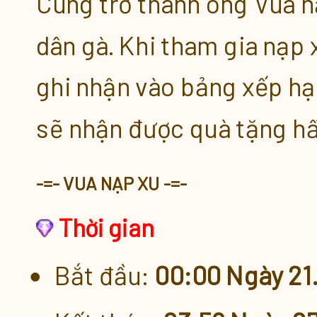
C
ùng trở thành ông Vua 
KM Xu x5.5 [22.03 - 24.03]
dân gà. Khi tham gia nạp
Khuyến Mãi Lên Đến x3 Xu Nạ
ghi nhận vào bảng xếp hạ
sẽ nhận được quà tặng hấ
Quà Tặng Nạp Xu Tích Lũy [21
Nạp Xu Tích Lũy 3 Chọn 1 [21.
-=- VUA NẠP XU -=-
Thời gian
Vua Nạp Xu [21.03 - 27.03]
Bắt đầu:
00:00 Ngày 21
Nạp Xu Vui Vẻ