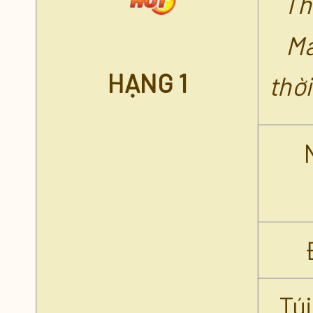
Th
Quà Nạp tặng PET - VK
Ma
HẠNG 1
thờ
Tú