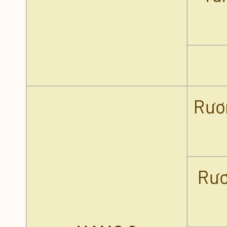
Rươ
Rươ