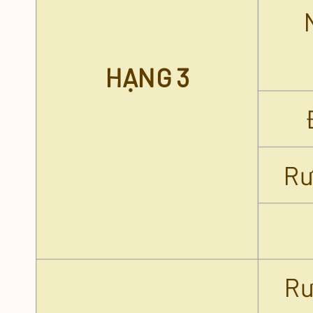
HẠNG 3
Rư
Rư