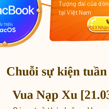
Tượng đài của dòn
tại Việt Nam
MAX
Nhận
Chuỗi sự kiện tuần 
Vua Nạp Xu [21.03
Khuyến Mãi 180% Xu [Duy nhấ