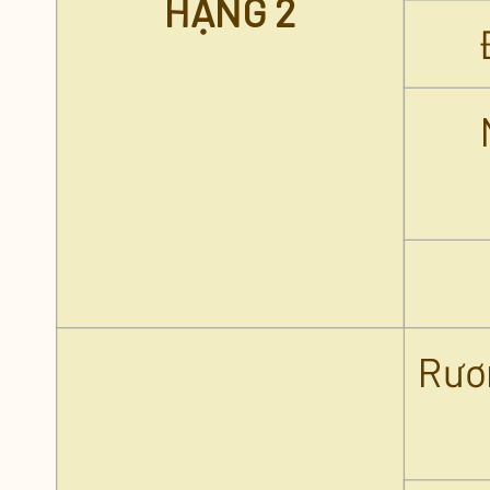
HẠNG 2
Rươ