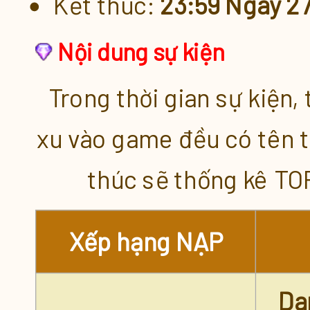
Kết thúc:
23:59 Ngày 27
Nạp Xu Liên Tục [21.03 - 27.
Nội dung sự kiện
Ưu Đãi Nạp [21.03 - 27.03]
Trong thời gian sự kiện,
Nạp Xu Đột Biến [21.03 - 27.
xu vào game đều có tên 
thúc sẽ thống kê TO
Vua Tiêu Xu [21.03 - 27.03]
Giảm Giá Mới
Xếp hạng NẠP
Tiêu Xu Tích Lũy [21.03 - 27.
Da