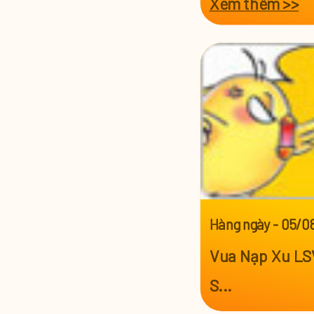
Xem thêm >>
"
Hàng ngày
-
05/0
Vua Nạp Xu LS
S...