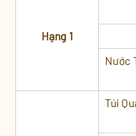
Quà Nạp tặng PET - VK
Hạng 1
Nước 
Túi Qu