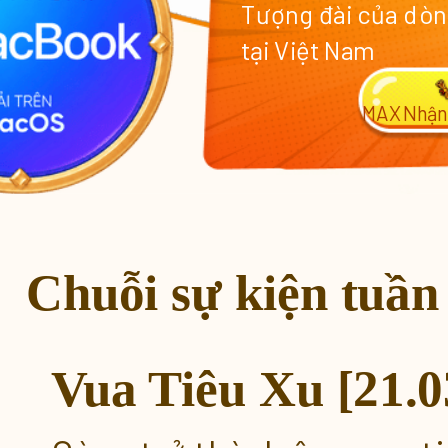
Tượng đài của dòn
tại Việt Nam
MAX
Nhận
Chuỗi sự kiện tuần 
Vua Tiêu Xu [21.03
Khuyến Mãi 180% Xu [Duy nhấ