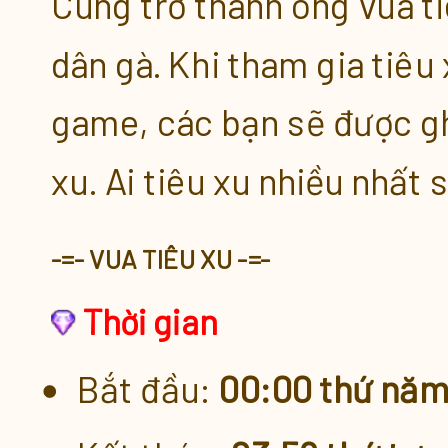
C
ùng trở thành ông vua t
KM Xu x5.5 [22.03 - 24.03]
dân gà. Khi tham gia tiêu
Khuyến Mãi Lên Đến x3 Xu Nạ
game, các bạn sẽ được gh
xu. Ai tiêu xu nhiều nhất
Quà Tặng Nạp Xu Tích Lũy [21
Nạp Xu Tích Lũy 3 Chọn 1 [21.
-=- VUA TIÊU XU -=-
Thời gian
Vua Nạp Xu [21.03 - 27.03]
Bắt đầu:
00:00 thứ năm
Nạp Xu Vui Vẻ