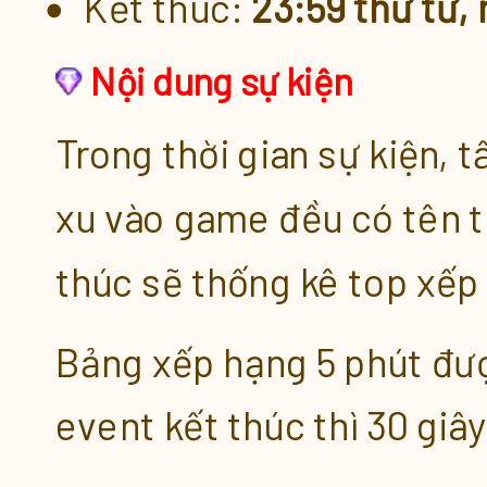
Kết thúc:
23:59 thứ tư,
Nạp Xu Liên Tục [21.03 - 27.
Nội dung sự kiện
Ưu Đãi Nạp [21.03 - 27.03]
Trong thời gian sự kiện, 
Nạp Xu Đột Biến [21.03 - 27.
xu vào game đều có tên t
thúc sẽ thống kê top xếp
Vua Tiêu Xu [21.03 - 27.03]
Bảng xếp hạng 5 phút được
Giảm Giá Mới
event kết thúc thì 30 giây
Tiêu Xu Tích Lũy [21.03 - 27.