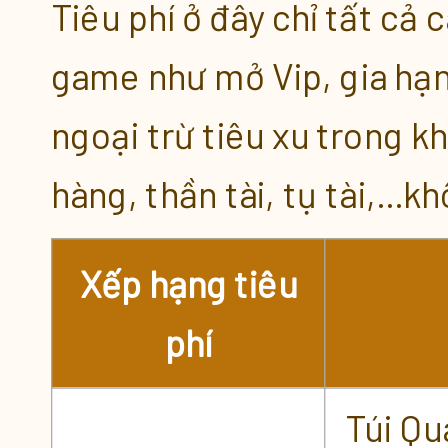
Tiêu phí ở đây chỉ tất cả 
Tăng Cấp Nhận Quà
game như mở Vip, gia hạn
Làm VIP Được Quà
ngoại trừ tiêu xu trong kh
Chúc Phúc Thần Gà
hàng, thần tài, tụ tài,...k
Các Sự Kiện Hấp Dẫn
Xếp hạng tiêu
Đăng Nhập 14 Ngày Nhận Th
phí
Quà Nạp Mỗi Ngày [21.03 - 27
Túi Qu